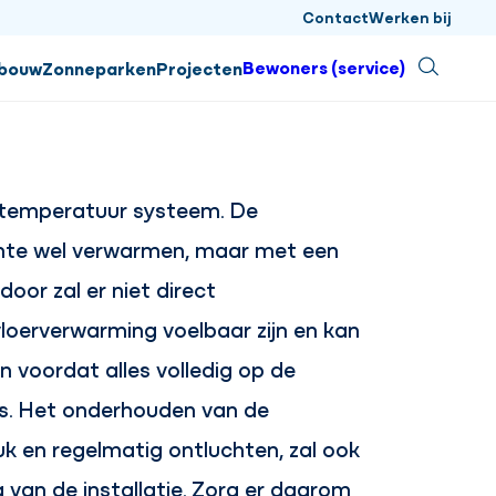
Contact
Werken bij
Sluiten
Bewoners (service)
Zoeken
sbouw
Zonneparken
Projecten
gtemperatuur systeem. De
mte wel verwarmen, maar met een
oor zal er niet direct
loerverwarming voelbaar zijn en kan
n voordat alles volledig op de
s. Het onderhouden van de
ruk en regelmatig ontluchten, zal ook
 van de installatie. Zorg er daarom