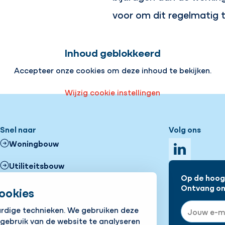
voor om dit regelmatig t
Inhoud geblokkeerd
Accepteer onze cookies om deze inhoud te bekijken.
Wijzig cookie instellingen
Snel naar
Volg ons
Woningbouw
LinkedIn
Utiliteitsbouw
Op de hoogt
Zonneparken
Ontvang onz
ookies
E-mailadre
ardige technieken. We gebruiken deze
Projecten
 gebruik van de website te analyseren