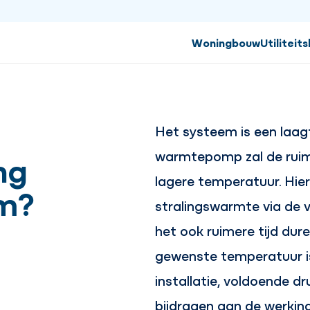
Woningbouw
Utiliteit
Het systeem is een laa
ng
warmtepomp zal de rui
lagere temperatuur. Hierd
rm?
stralingswarmte via de v
het ook ruimere tijd dure
gewenste temperatuur i
installatie, voldoende d
bijdragen aan de werking