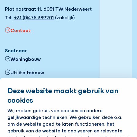
Platinastraat 11, 6031 TW Nederweert
Tel:
+31 (0)475 389201
(zakelijk)
Contact
Snel naar
Woningbouw
Utiliteitsbouw
Zonneparken
Deze website maakt gebruik van
cookies
Projecten
Volg ons
Wij maken gebruik van cookies en andere
gelijkwaardige technieken. We gebruiken deze o.a.
LinkedIn
om de website goed te laten functioneren, het
gebruik van de website te analyseren en relevante
Op de hoogte blijven van het laatste nieuws?