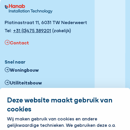
Platinastraat 11, 6031 TW Nederweert
Tel:
+31 (0)475 389201
(zakelijk)
Contact
Snel naar
Woningbouw
Utiliteitsbouw
Zonneparken
Deze website maakt gebruik van
cookies
Projecten
Volg ons
Wij maken gebruik van cookies en andere
gelijkwaardige technieken. We gebruiken deze o.a.
LinkedIn