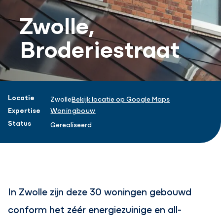
Zwolle,
Broderiestraat
Projectinformatie
Locatie
Zwolle
Bekijk locatie op Google Maps
Expertise
Woningbouw
Status
Gerealiseerd
In Zwolle zijn deze 30 woningen gebouwd
conform het zéér energiezuinige en all-