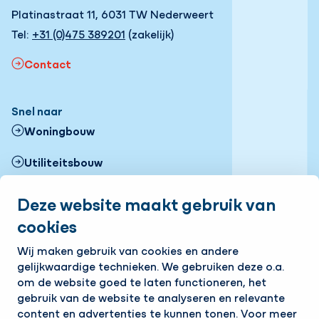
Platinastraat 11, 6031 TW Nederweert
Tel:
+31 (0)475 389201
(zakelijk)
Contact
Snel naar
Woningbouw
Utiliteitsbouw
Zonneparken
Deze website maakt gebruik van
cookies
Projecten
Volg ons
Wij maken gebruik van cookies en andere
gelijkwaardige technieken. We gebruiken deze o.a.
LinkedIn
om de website goed te laten functioneren, het
gebruik van de website te analyseren en relevante
Op de hoogte blijven van het laatste nieuws?
content en advertenties te kunnen tonen. Voor meer
Ontvang onze nieuwsbrief in je mailbox!