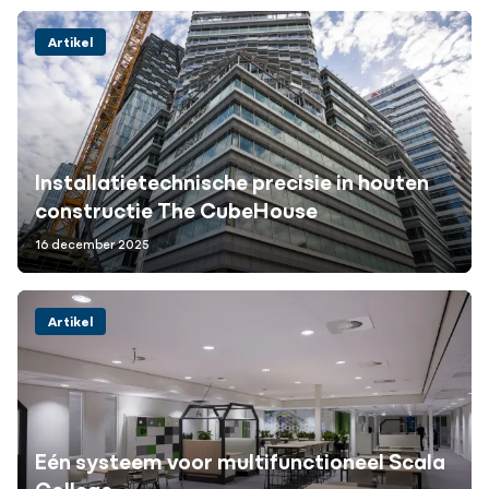
Artikel
Installatietechnische precisie in houten
constructie The CubeHouse
16 december 2025
Artikel
Eén systeem voor multifunctioneel Scala
College