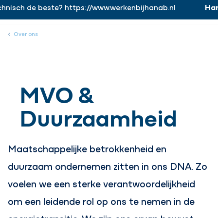
nisch de beste? https://www.werkenbijhanab.nl
Hana
https://www.werkenbijhanab.nl
Werken bij
Menu
Sluiten
Over ons
MVO &
Duurzaamheid
Maatschappelijke betrokkenheid en
duurzaam ondernemen zitten in ons DNA. Zo
voelen we een sterke verantwoordelijkheid
om een leidende rol op ons te nemen in de