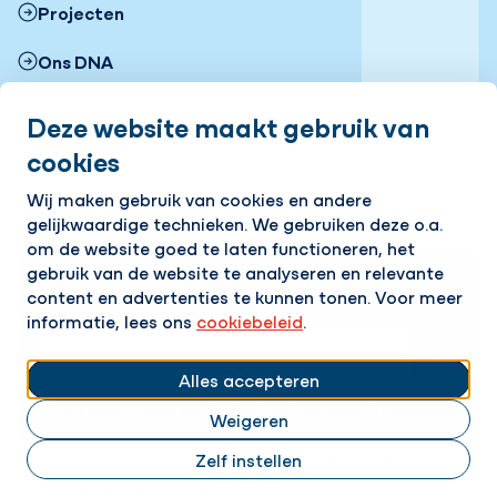
Projecten
Ons DNA
Vestigingen
Deze website maakt gebruik van
cookies
Nieuws
Volg ons
Wij maken gebruik van cookies en andere
gelijkwaardige technieken. We gebruiken deze o.a.
LinkedIn
Instagram
Facebook
YouTube
Flickr
om de website goed te laten functioneren, het
gebruik van de website te analyseren en relevante
Op de hoogte blijven van het laatste nieuws?
content en advertenties te kunnen tonen. Voor meer
Ontvang onze nieuwsbrief in je mailbox!
informatie, lees ons
cookiebeleid
.
E-mailadres
Alles accepteren
Ik ga akkoord met het
privacy statement.
Weigeren
Cookies aanpassen
Cookie beleid
Privacy policy
Zelf instellen
Responsible disclosure