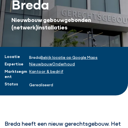
Breda
Nieuwbouw gebouwgebonden
(netwerk)installaties
Projectinformatie
Locatie
Breda
Bekijk locatie op Google Maps
Expertise
Nieuwbouw
Onderhoud
Marktsegm
Kantoor & bedrijf
ent
Status
Gerealiseerd
Breda heeft een nieuw gerechtsgebouw. Het