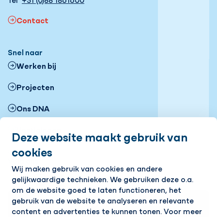
Contact
Snel naar
Werken bij
Projecten
Ons DNA
Vestigingen
Deze website maakt gebruik van
cookies
Nieuws
Volg ons
Wij maken gebruik van cookies en andere
gelijkwaardige technieken. We gebruiken deze o.a.
LinkedIn
Instagram
Facebook
YouTube
Flickr
om de website goed te laten functioneren, het
gebruik van de website te analyseren en relevante
Op de hoogte blijven van het laatste nieuws?
content en advertenties te kunnen tonen. Voor meer
Ontvang onze nieuwsbrief in je mailbox!