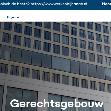
ch de beste? https://www.werkenbijhanab.nl
Hanab.
https://www.werkenbijhanab.nl
Werken bij
Menu
Sluiten
Projecten
Gerechtsgebouw