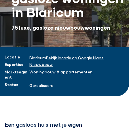
in Blaricum
75 luxe, gasloze nieuwbouwwoningen
Projectinformatie
Locatie
Blaricum
Bekijk locatie op Google Maps
Expertise
Nieuwbouw
Marktsegm
Woningbouw & appartementen
ent
Status
Gerealiseerd
Een gasloos huis met je eigen