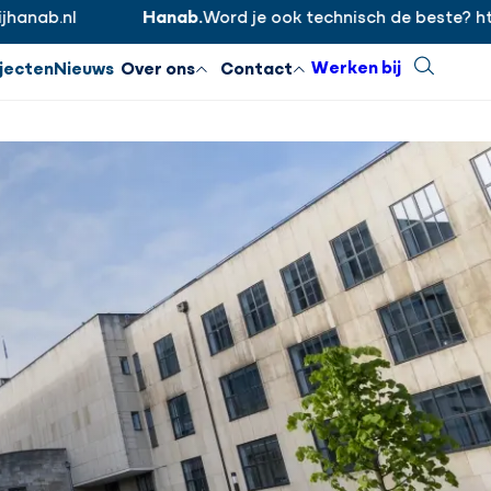
b.nl
Hanab.
Word je ook technisch de beste? https:/
Inloggen
Sluiten
Werken bij
Zoeken
jecten
Nieuws
Over ons
Contact