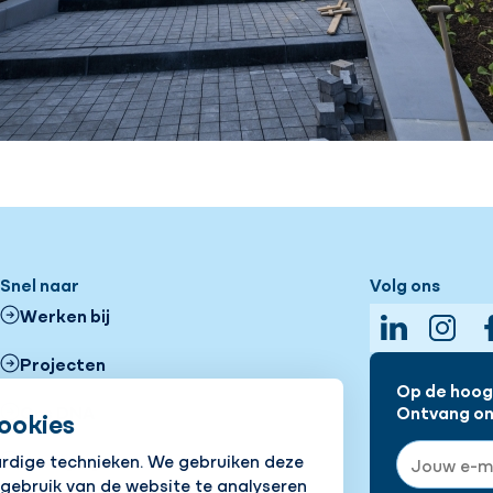
Snel naar
Volg ons
Werken bij
LinkedIn
Insta
Projecten
Op de hoogt
Ons DNA
Ontvang onz
ookies
E-mailadre
Vestigingen
ardige technieken. We gebruiken deze
 gebruik van de website te analyseren