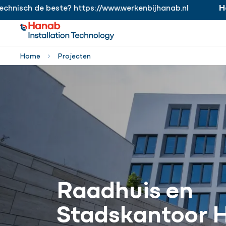
ch de beste? https://www.werkenbijhanab.nl
Hanab.
https://www.werkenbijhanab.nl
Home
Projecten
Raadhuis en
Stadskantoor 