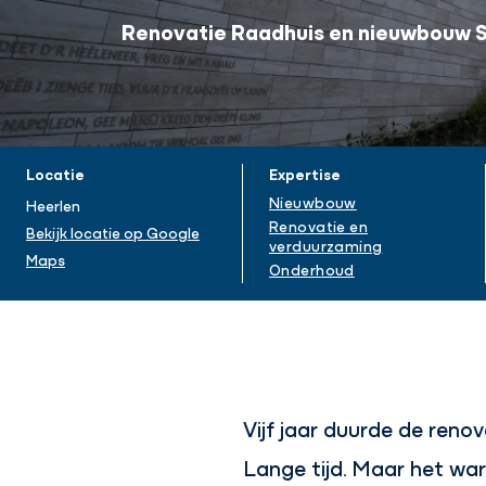
Renovatie Raadhuis en nieuwbouw 
Projectinformatie
Locatie
Expertise
Nieuwbouw
Heerlen
Renovatie en
Bekijk locatie op Google
verduurzaming
Maps
Onderhoud
Vijf jaar duurde de ren
Lange tijd. Maar het war