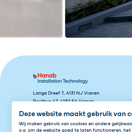
Lange Dreef 7, 4131 NJ Vianen
Postbus 47, 4130 EA Vianen
Tel
+31 (0)88 1861600
Deze website maakt gebruik van c
Contact
Wij maken gebruik van cookies en andere gelijkwa
o.a. om de website goed te laten functioneren, het