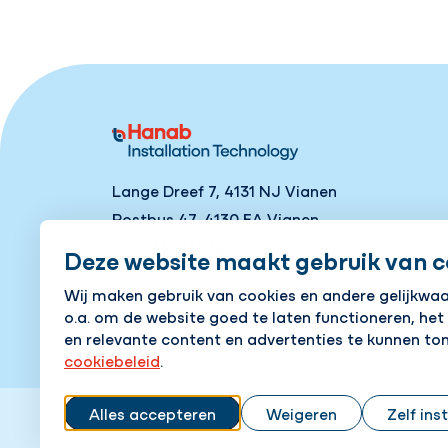
Lange Dreef 7, 4131 NJ Vianen
Postbus 47, 4130 EA Vianen
Tel
+31 (0)88 1861600
Deze website maakt gebruik van c
Contact
Wij maken gebruik van cookies en andere gelijkwa
o.a. om de website goed te laten functioneren, het
en relevante content en advertenties te kunnen ton
cookiebeleid
.
Alles accepteren
Weigeren
Zelf ins