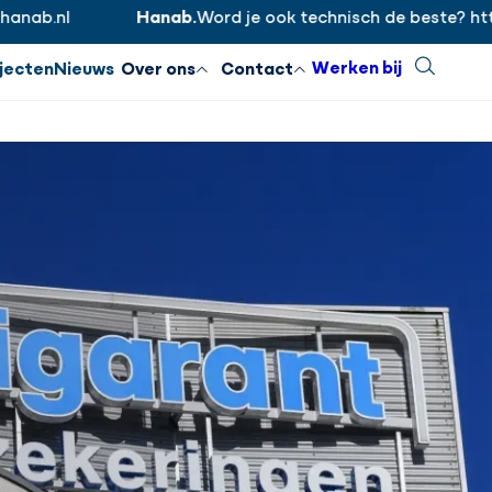
nl
Hanab.
Word je ook technisch de beste? https://
Inloggen
Sluiten
Werken bij
Zoeken
jecten
Nieuws
Over ons
Contact