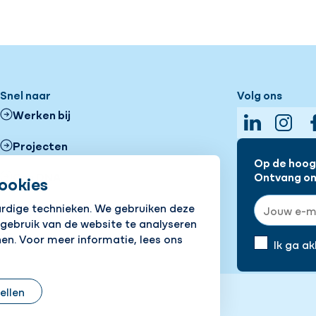
Snel naar
Volg ons
Werken bij
LinkedIn
Insta
Projecten
Op de hoogt
Ons DNA
Ontvang onz
ookies
E-mailadre
Vestigingen
ardige technieken. We gebruiken deze
 gebruik van de website te analyseren
Nieuws
en. Voor meer informatie, lees ons
Ik ga a
tellen