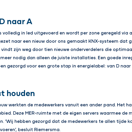
 D naar A
is volledig in led uitgevoerd en wordt per zone geregeld via
gezet naar een nieuw door ons gemaakt KNX-systeem dat ge
 vindt zijn weg door tien nieuwe onderverdelers die optimaal
r nodig dan alleen de juiste installaties. Een goede inregel
n gezorgd voor een grote stap in energielabel: van D naar 
ct houden
ouw werkten de medewerkers vanuit een ander pand. Het ha
gebied. Deze MER-ruimte met de eigen servers waarmee de 
jven. ‘Wij hebben gezorgd dat de medewerkers te allen tijde 
 voeren’, besluit Riemersma.