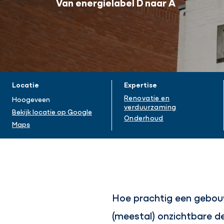
Van energielabel D naar A
Projectinformatie
Locatie
Expertise
Renovatie en
Hoogeveen
verduurzaming
Bekijk locatie op Google
Onderhoud
Maps
Hoe prachtig een gebouw
(meestal) onzichtbare d