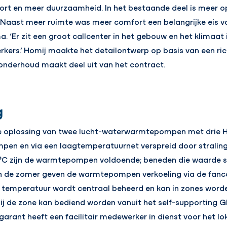
rt en meer duurzaamheid. In het bestaande deel is meer op
Naast meer ruimte was meer comfort een belangrijke eis voo
. ‘Er zit een groot callcenter in het gebouw en het klimaat 
kers.’ Homij maakte het detailontwerp op basis van een ric
r onderhoud maakt deel uit van het contract.
g
de oplossing van twee lucht-waterwarmtepompen met drie H
n en via een laagtemperatuurnet verspreid door stralings
°C zijn de warmtepompen voldoende; beneden die waarde sc
In de zomer geven de warmtepompen verkoeling via de fanco
 temperatuur wordt centraal beheerd en kan in zones worde
ij de zone kan bediend worden vanuit het self-supporting G
garant heeft een facilitair medewerker in dienst voor het lok