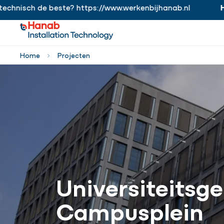
isch de beste? https://www.werkenbijhanab.nl
Hanab
https://www.werkenbijhanab.nl
Home
Projecten
Universiteitsg
Campusplein