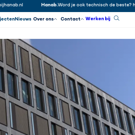
ab.nl
Hanab.
Word je ook technisch de beste? https:
Inloggen
Sluiten
Werken bij
Zoeken
jecten
Nieuws
Over ons
Contact