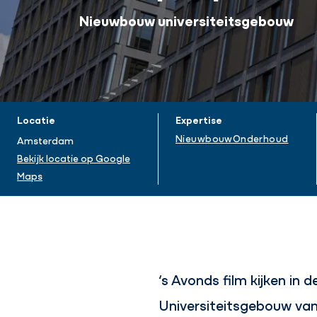
Nieuwbouw universiteitsgebouw
Projectinformatie
Locatie
Expertise
Nieuwbouw
Onderhoud
Amsterdam
Bekijk locatie op Google
Maps
‘s Avonds film kijken in
Universiteitsgebouw van