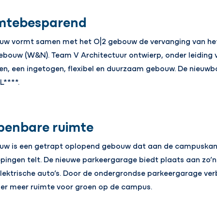
mtebesparend
ouw vormt samen met het O|2 gebouw de vervanging van het
bouw (W&N). Team V Architectuur ontwierp, onder leiding 
n, een ingetogen, flexibel en duurzaam gebouw. De nieuwb
****.
penbare ruimte
ouw is een getrapt oplopend gebouw dat aan de campuskan
pingen telt. De nieuwe parkeergarage biedt plaats aan zo’n 
lektrische auto’s. Door de ondergrondse parkeergarage verb
 er meer ruimte voor groen op de campus.