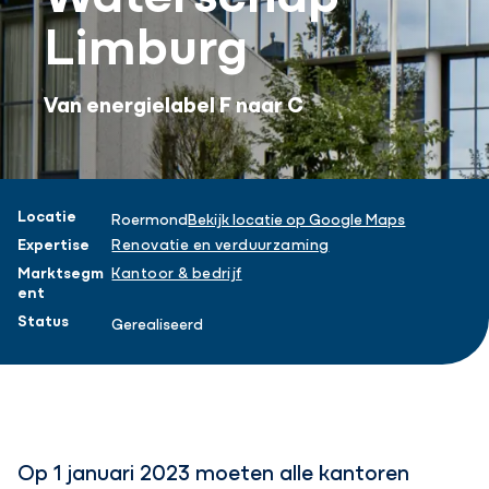
Limburg
Van energielabel F naar C
Projectinformatie
Locatie
Roermond
Bekijk locatie op Google Maps
Expertise
Renovatie en verduurzaming
Marktsegm
Kantoor & bedrijf
ent
Status
Gerealiseerd
Op 1 januari 2023 moeten alle kantoren