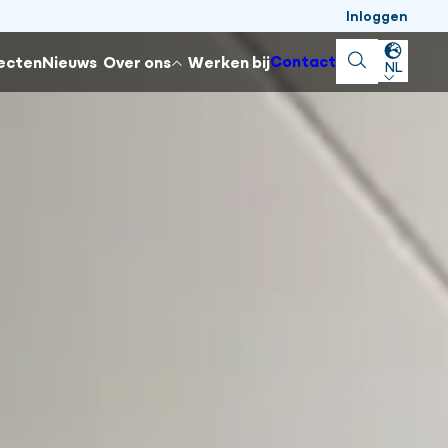
Inloggen
Sluiten
Contact
Zoeken
ecten
Nieuws
Over ons
Werken bij
NL