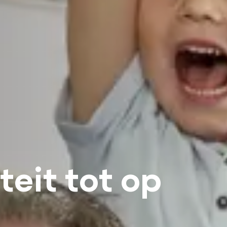
 video's
en muziek