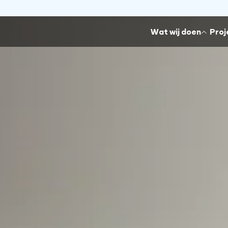
a
Wat wij doen
Proj