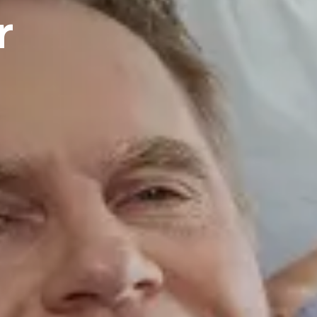
en
bied