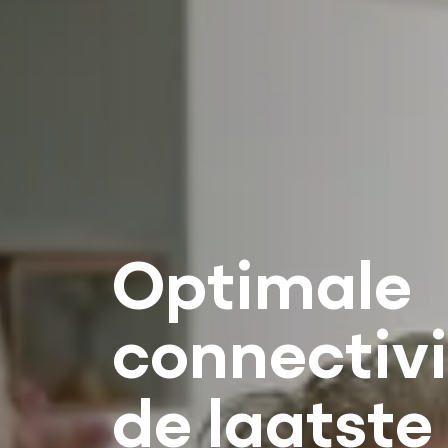
Onbeperkt
streamen 