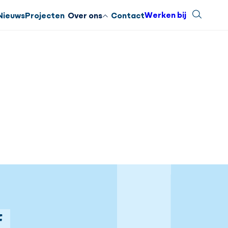
Werken bij
Zoeken
Sluiten
Nieuws
Projecten
Over ons
Contact
gram
Facebook