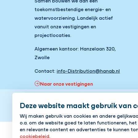
Samen bouwen we aan een
toekomstbestendige energie- en
watervoorziening. Landelijk actief
vanuit onze vestigingen en
projectlocaties.
Algemeen kantoor: Hanzelaan 320,
Zwolle
Contact:
info-Distribution@hanab.nl
Naar onze vestigingen
Deze website maakt gebruik van c
Wij maken gebruik van cookies en andere gelijkwa
Cookies aanpassen
Cookie beleid
Privacy pol
o.a. om de website goed te laten functioneren, het
en relevante content en advertenties te kunnen ton
cookiebeleid
.