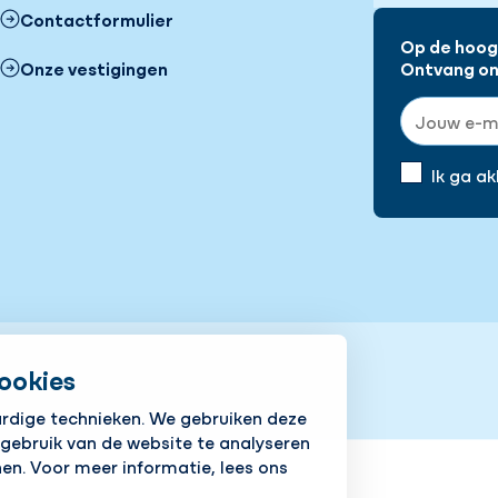
Contactformulier
Op de hoogt
Onze vestigingen
Ontvang onz
E-mailadre
Ik ga a
ookies
ardige technieken. We gebruiken deze
icy
Responsible disclosure
 gebruik van de website te analyseren
en. Voor meer informatie, lees ons