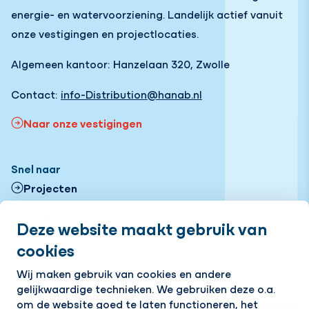
energie- en watervoorziening. Landelijk actief vanuit
onze vestigingen en projectlocaties.
Algemeen kantoor: Hanzelaan 320, Zwolle
Contact:
info-Distribution@hanab.nl
Naar onze vestigingen
Snel naar
Projecten
Contactformulier
Deze website maakt gebruik van
cookies
Onze vestigingen
Volg ons
Wij maken gebruik van cookies en andere
gelijkwaardige technieken. We gebruiken deze o.a.
LinkedIn
Instagram
Facebook
om de website goed te laten functioneren, het