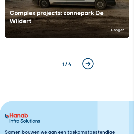
Complex projects: zonnepark De
Wildert
Dongen
Huidige pagina
1
/ 4
Volgende
Samen bouwen we aan een toekomstbestendige