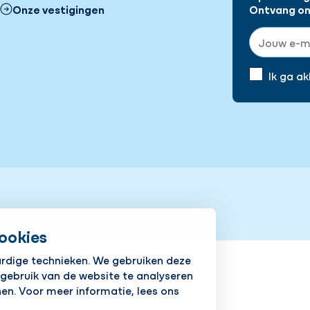
Onze vestigingen
Ontvang onz
E-mailadre
Ik ga a
icy
Responsible disclosure
ookies
ardige technieken. We gebruiken deze
 gebruik van de website te analyseren
en. Voor meer informatie, lees ons