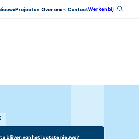
Werken bij
Zoeken
Sluiten
Nieuws
Projecten
Over ons
Contact
gram
Facebook
e blijven van het laatste nieuws?