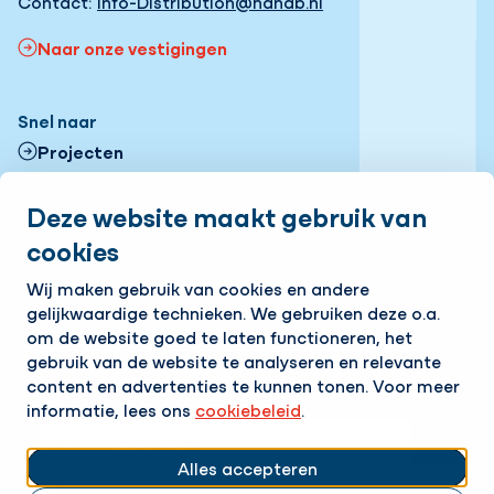
Contact:
info-Distribution@hanab.nl
Naar onze vestigingen
Snel naar
Projecten
Contactformulier
Deze website maakt gebruik van
cookies
Onze vestigingen
Volg ons
Wij maken gebruik van cookies en andere
gelijkwaardige technieken. We gebruiken deze o.a.
LinkedIn
Instagram
Facebook
om de website goed te laten functioneren, het
gebruik van de website te analyseren en relevante
Op de hoogte blijven van het laatste nieuws?
content en advertenties te kunnen tonen. Voor meer
Ontvang onze nieuwsbrief in je mailbox!
informatie, lees ons
cookiebeleid
.
E-mailadres
Alles accepteren