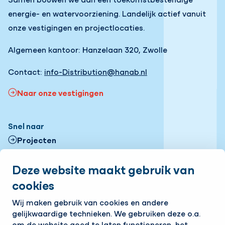
energie- en watervoorziening. Landelijk actief vanuit
onze vestigingen en projectlocaties.
Algemeen kantoor: Hanzelaan 320, Zwolle
Contact:
info-Distribution@hanab.nl
Naar onze vestigingen
Snel naar
Projecten
Contactformulier
Deze website maakt gebruik van
cookies
Onze vestigingen
Volg ons
Wij maken gebruik van cookies en andere
gelijkwaardige technieken. We gebruiken deze o.a.
LinkedIn
Instagram
Facebook
om de website goed te laten functioneren, het