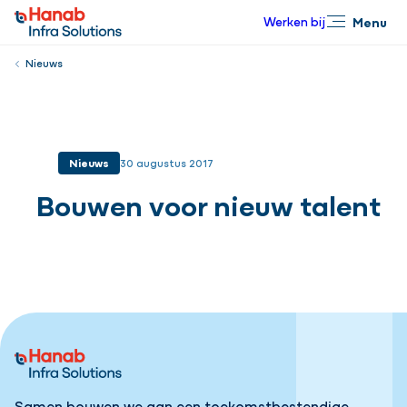
Werken bij
Menu
Sluiten
Nieuws
Nieuws
30 augustus 2017
Bouwen voor nieuw talent
Samen bouwen we aan een toekomstbestendige