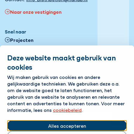
Naar onze vestigingen
Snel naar
Projecten
Contactformulier
Deze website maakt gebruik van
cookies
Onze vestigingen
Volg ons
Wij maken gebruik van cookies en andere
gelijkwaardige technieken. We gebruiken deze o.a.
LinkedIn
Instagram
Facebook
om de website goed te laten functioneren, het
gebruik van de website te analyseren en relevante
Op de hoogte blijven van het laatste nieuws?
content en advertenties te kunnen tonen. Voor meer
Ontvang onze nieuwsbrief in je mailbox!
informatie, lees ons
cookiebeleid
.
E-mailadres
Alles accepteren
Ik ga akkoord met het
privacy statement.