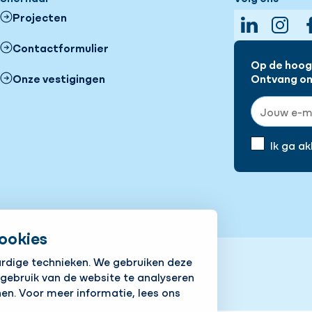
Projecten
LinkedIn
Insta
Contactformulier
Op de hoogt
Onze vestigingen
Ontvang onz
E-mailadre
Ik ga a
ookies
ardige technieken. We gebruiken deze
 gebruik van de website te analyseren
en. Voor meer informatie, lees ons
icy
Responsible disclosure