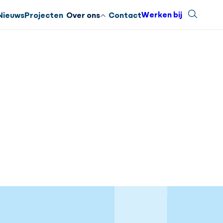
Werken bij
Zoeken
Sluiten
Nieuws
Projecten
Over ons
Contact