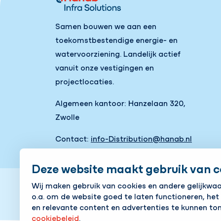
Samen bouwen we aan een
toekomstbestendige energie- en
watervoorziening. Landelijk actief
vanuit onze vestigingen en
projectlocaties.
Algemeen kantoor: Hanzelaan 320,
Zwolle
Contact:
info-Distribution@hanab.nl
Naar onze vestigingen
Deze website maakt gebruik van c
Wij maken gebruik van cookies en andere gelijkwa
o.a. om de website goed te laten functioneren, het
en relevante content en advertenties te kunnen ton
Cookies aanpassen
Cookie beleid
Privacy pol
cookiebeleid
.