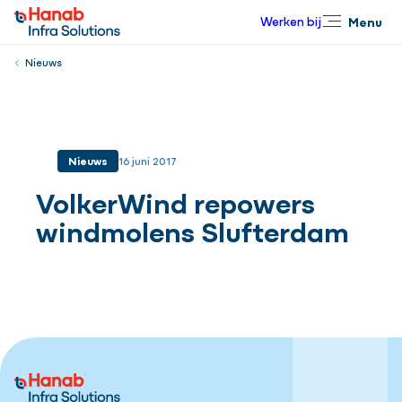
Werken bij
Menu
Sluiten
Nieuws
Nieuws
16 juni 2017
VolkerWind repowers
windmolens Slufterdam