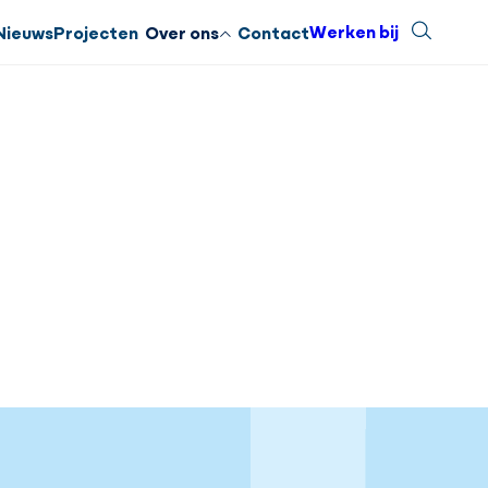
Werken bij
Zoeken
Sluiten
Nieuws
Projecten
Over ons
Contact