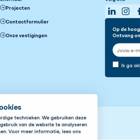
Projecten
LinkedIn
Insta
Contactformulier
Op de hoogt
Onze vestigingen
Ontvang onz
E-mailadre
Ik ga a
ookies
ardige technieken. We gebruiken deze
 gebruik van de website te analyseren
en. Voor meer informatie, lees ons
icy
Responsible disclosure