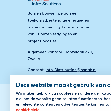
Samen bouwen we aan een
toekomstbestendige energie- en
watervoorziening. Landelijk actief
vanuit onze vestigingen en
projectlocaties.
Algemeen kantoor: Hanzelaan 320,
Zwolle
Contact:
info-Distribution@hanab.nl
Naar onze vestigingen
Deze website maakt gebruik van c
Wij maken gebruik van cookies en andere gelijkwa
o.a. om de website goed te laten functioneren, het
en relevante content en advertenties te kunnen ton
Cookies aanpassen
Cookie beleid
Privacy pol
cookiebeleid
.