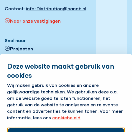
Contact:
info-Distribution@hanab.nl
Naar onze vestigingen
Snel naar
Projecten
Contactformulier
Deze website maakt gebruik van
cookies
Onze vestigingen
Volg ons
Wij maken gebruik van cookies en andere
gelijkwaardige technieken. We gebruiken deze o.a.
LinkedIn
Instagram
Facebook
om de website goed te laten functioneren, het
gebruik van de website te analyseren en relevante
Op de hoogte blijven van het laatste nieuws?
content en advertenties te kunnen tonen. Voor meer
Ontvang onze nieuwsbrief in je mailbox!
informatie, lees ons
cookiebeleid
.
E-mailadres