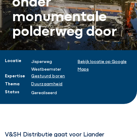
monumentale
polderweg door
Projectinformatie
Locatie
Jisperweg
Bekijk locatie op Google
Westbeemster
Maps
Expertise
Gestuurd boren
Thema
Duurzaamheid
Status
Gerealiseerd
V&SH Distributie gaat voor Liander