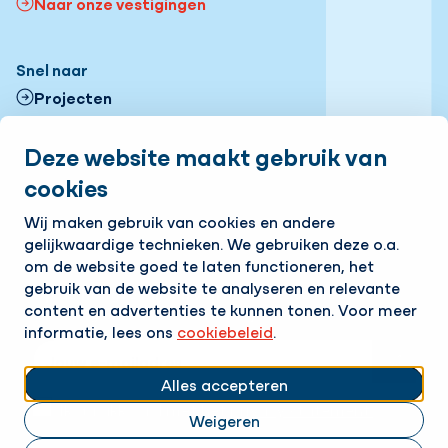
Naar onze vestigingen
Snel naar
Projecten
Contactformulier
Deze website maakt gebruik van
cookies
Onze vestigingen
Volg ons
Wij maken gebruik van cookies en andere
gelijkwaardige technieken. We gebruiken deze o.a.
LinkedIn
Instagram
Facebook
om de website goed te laten functioneren, het
gebruik van de website te analyseren en relevante
Op de hoogte blijven van het laatste nieuws?
content en advertenties te kunnen tonen. Voor meer
Ontvang onze nieuwsbrief in je mailbox!
informatie, lees ons
cookiebeleid
.
E-mailadres
Alles accepteren
Ik ga akkoord met het
privacy statement.
Weigeren