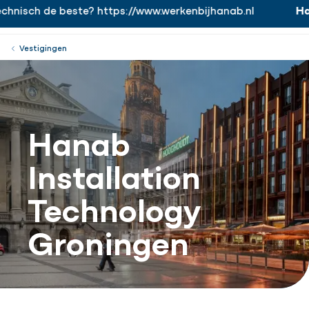
nisch de beste? https://www.werkenbijhanab.nl
Hana
https://www.werkenbijhanab.nl
Werken bij
Menu
Sluiten
Vestigingen
Hanab
Installation
Technology
Groningen