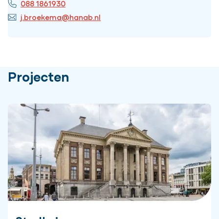
088 1861930
j.broekema@hanab.nl
Projecten