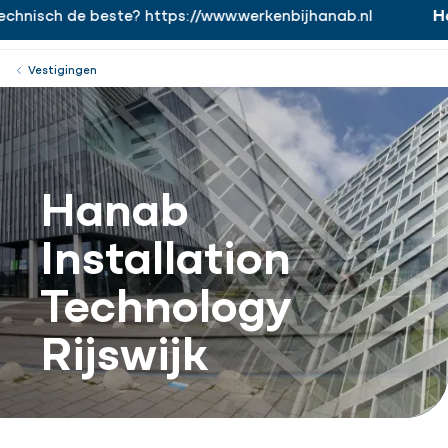
hnisch de beste? https://www.werkenbijhanab.nl
Han
https://www.werkenbijhanab.nl
Werken bij
Menu
Sluiten
Vestigingen
Hanab
Installation
Technology
Rijswijk