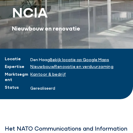
NCIA
Nieuwbouw en renovatie
Projectinformatie
Locatie
Den Haag
Bekijk locatie op Google Maps
Expertise
Nieuwbouw
Renovatie en verduurzaming
Marktsegm
Kantoor & bedrijf
ent
Status
Gerealiseerd
Het NATO Communications and Information