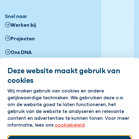
Snel naar
Werken bij
Projecten
Ons DNA
Vestigingen
Deze website maakt gebruik van
cookies
Nieuws
Volg ons
Wij maken gebruik van cookies en andere
gelijkwaardige technieken. We gebruiken deze o.a.
LinkedIn
Instagram
Facebook
YouTube
Flickr
om de website goed te laten functioneren, het
gebruik van de website te analyseren en relevante
Op de hoogte blijven van het laatste nieuws?
content en advertenties te kunnen tonen. Voor meer
Ontvang onze nieuwsbrief in je mailbox!
informatie, lees ons
cookiebeleid
.
E-mailadres