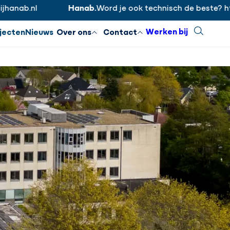
.nl
Hanab.
Word je ook technisch de beste? https://
Inloggen
Sluiten
Werken bij
Zoeken
jecten
Nieuws
Over ons
Contact