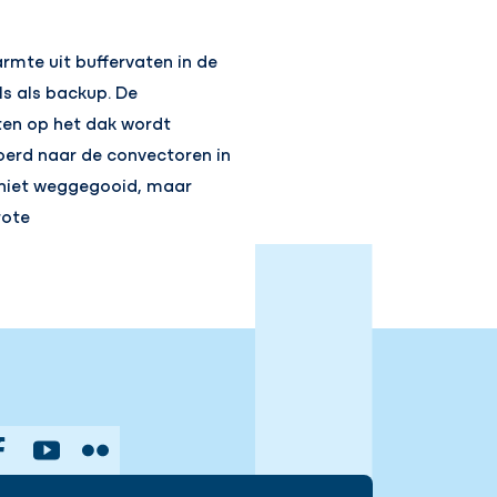
rmte uit buffervaten in de
s als backup. De
ten op het dak wordt
erd naar de convectoren in
t niet weggegooid, maar
rote
gram
Facebook
YouTube
Flickr