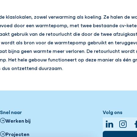
e klaslokalen, zowel verwarming als koeling. Ze halen de wa
gevoed door een warmtepomp, met twee bestaande cv-ketel
kt gebruik van de retourlucht die door de twee afzuigkas
t wordt als bron voor de warmtepomp gebruikt en teruggevo
gaat bijna geen warmte meer verloren. De retourlucht word
p. Het hele gebouw functioneert op deze manier als één g
is dus ontzettend duurzaam.
Snel naar
Volg ons
Werken bij
LinkedIn
Insta
Projecten