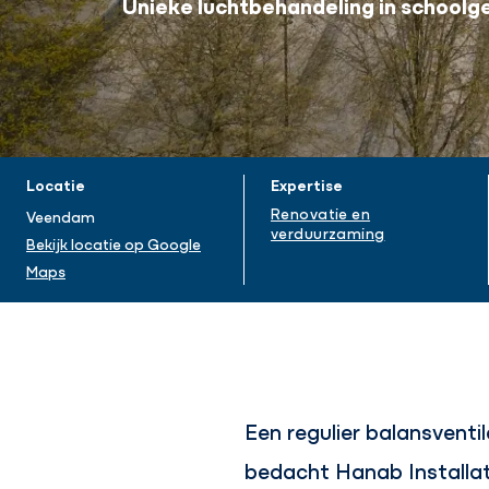
Unieke luchtbehandeling in school
Projectinformatie
Locatie
Expertise
Renovatie en
Veendam
verduurzaming
Bekijk locatie op Google
Maps
Een regulier balansvent
bedacht Hanab Installat