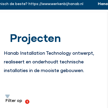
 beste? https://www.werkenbijhanab.nl
Hanab.
Word 
https://www.werkenbijhanab.nl
Werken bij
Menu
Sluiten
Projecten
Hanab Installation Technology ontwerpt,
realiseert en onderhoudt technische
installaties in de mooiste gebouwen.
Filter op
1