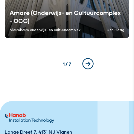
Amare (Onderwijs- en Cultuurcomplex
- OCC)
Nieuwbouw onderwijs- en cultuurcomplex
Den Haag
Huidige pagina
1
/ 7
Volgende
Lange Dreef 7, 4131 NJ Vianen