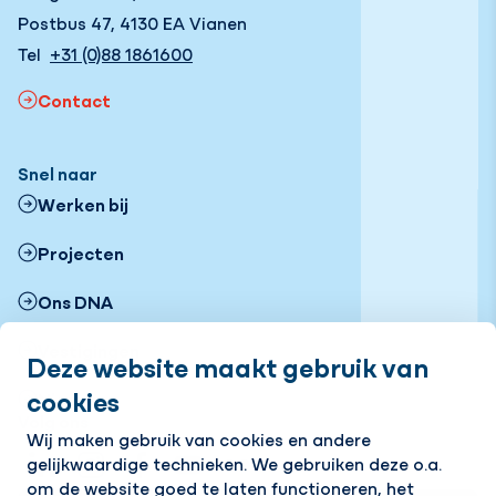
Postbus 47, 4130 EA Vianen
Tel
+31 (0)88 1861600
Contact
Snel naar
Werken bij
Projecten
Ons DNA
Vestigingen
Deze website maakt gebruik van
cookies
Nieuws
Volg ons
Wij maken gebruik van cookies en andere
gelijkwaardige technieken. We gebruiken deze o.a.
LinkedIn
Instagram
Facebook
YouTube
Flickr
om de website goed te laten functioneren, het