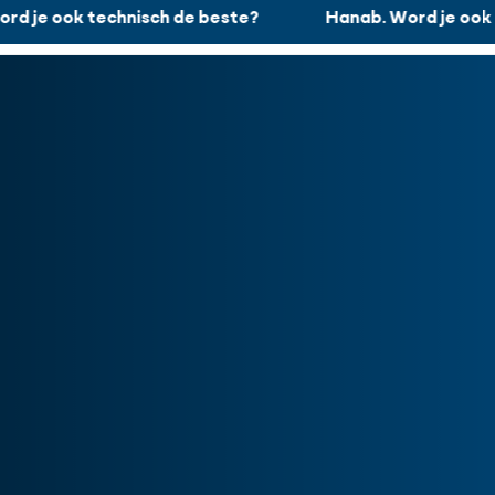
rd je ook technisch de beste?
Hanab. Word je ook 
Hanab. Word je ook technisch de beste?
Werken bij
Menu
Sluiten