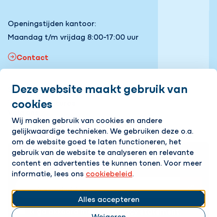
Openingstijden kantoor:
Maandag t/m vrijdag 8:00-17:00 uur
Contact
Deze website maakt gebruik van
Snel naar
cookies
Onze vacatures
Volg ons
Wij maken gebruik van cookies en andere
gelijkwaardige technieken. We gebruiken deze o.a.
LinkedIn
Instagram
Facebook
YouTube
om de website goed te laten functioneren, het
gebruik van de website te analyseren en relevante
Op de hoogte blijven van het laatste nieuws?
content en advertenties te kunnen tonen. Voor meer
Ontvang onze nieuwsbrief in je mailbox!
informatie, lees ons
cookiebeleid
.
E-mailadres
Alles accepteren
Ik ga akkoord met het
privacy statement.
Weigeren