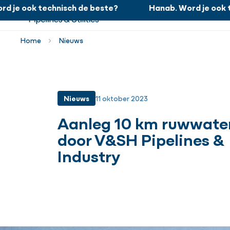
je ook technisch de beste?
Hanab. Word je ook tec
Hanab. Word je ook technisch de beste?
Home
Nieuws
Nieuws
11 oktober 2023
Aanleg 10 km ruwwater
door V&SH Pipelines &
Industry