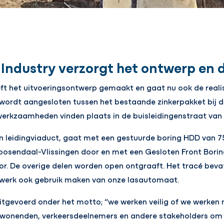
Industry verzorgt het ontwerp en d
ft het uitvoeringsontwerp gemaakt en gaat nu ook de realis
n wordt aangesloten tussen het bestaande zinkerpakket bij 
e werkzaamheden vinden plaats in de buisleidingenstraat van
een leidingviaduct, gaat met een gestuurde boring HDD van
oosendaal-Vlissingen door en met een Gesloten Front Bori
or. De overige delen worden open ontgraaft. Het tracé bevat 
laswerk ook gebruik maken van onze lasautomaat.
itgevoerd onder het motto; “we werken veilig of we werken n
mwonenden, verkeersdeelnemers en andere stakeholders om 