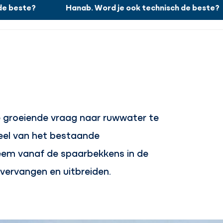
 beste?
Hanab. Word je ook technisch de beste?
Werken bij
Zoeken
Sluiten
Nieuws
Projecten
Over ons
Contact
groeiende vraag naar ruwwater te
deel van het bestaande
em vanaf de spaarbekkens in de
vervangen en uitbreiden.