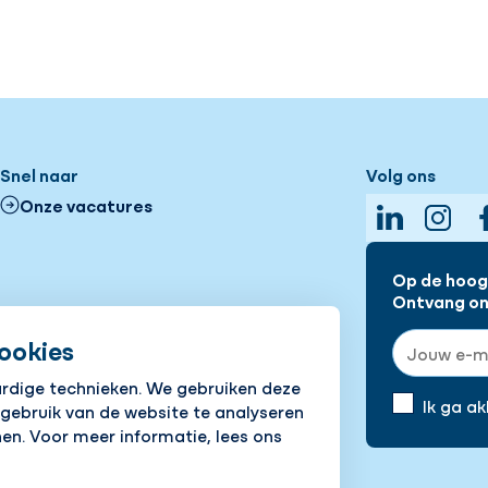
Snel naar
Volg ons
Onze vacatures
LinkedIn
Insta
Op de hoogt
Ontvang onz
E-mailadre
ookies
ardige technieken. We gebruiken deze
Ik ga a
 gebruik van de website te analyseren
en. Voor meer informatie, lees ons