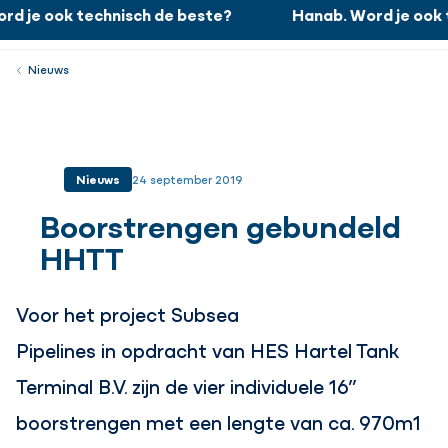
d je ook technisch de beste?
Hanab. Word je ook 
Hanab. Word je ook technisch de beste?
Werken bij
Menu
Sluiten
Nieuws
Nieuws
24 september 2019
Boorstrengen gebundeld
HHTT
Voor het project Subsea
Pipelines in opdracht van HES Hartel Tank
Terminal B.V. zijn de vier individuele 16”
boorstrengen met een lengte van ca. 970m1