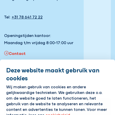
Tel:
+31 78 641 72 22
Openingstijden kantoor:
Maandag t/m vrijdag 8:00-17:00 uur
Contact
Deze website maakt gebruik van
Snel naar
cookies
Onze vacatures
Volg ons
Wij maken gebruik van cookies en andere
gelijkwaardige technieken. We gebruiken deze o.a.
LinkedIn
Instagram
Facebook
YouTube
om de website goed te laten functioneren, het
gebruik van de website te analyseren en relevante
Op de hoogte blijven van het laatste nieuws?
content en advertenties te kunnen tonen. Voor meer
Ontvang onze nieuwsbrief in je mailbox!
informatie, lees ons
cookiebeleid
.