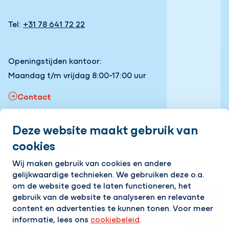
Tel:
+31 78 641 72 22
Openingstijden kantoor:
Maandag t/m vrijdag 8:00-17:00 uur
Contact
Deze website maakt gebruik van
Snel naar
cookies
Onze vacatures
Volg ons
Wij maken gebruik van cookies en andere
gelijkwaardige technieken. We gebruiken deze o.a.
LinkedIn
Instagram
Facebook
YouTube
om de website goed te laten functioneren, het
gebruik van de website te analyseren en relevante
Op de hoogte blijven van het laatste nieuws?
content en advertenties te kunnen tonen. Voor meer
Ontvang onze nieuwsbrief in je mailbox!
informatie, lees ons
cookiebeleid
.
E-mailadres