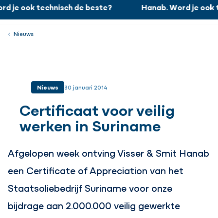
d je ook technisch de beste?
Hanab. Word je ook t
Hanab. Word je ook technisch de beste?
Werken bij
Menu
Sluiten
Nieuws
Nieuws
30 januari 2014
Certificaat voor veilig
werken in Suriname
Afgelopen week ontving Visser & Smit Hanab
een Certificate of Appreciation van het
Staatsoliebedrijf Suriname voor onze
bijdrage aan 2.000.000 veilig gewerkte