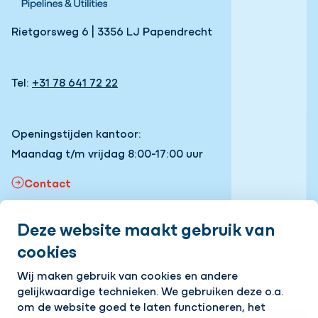
Rietgorsweg 6 | 3356 LJ Papendrecht
Tel:
+31 78 641 72 22
Openingstijden kantoor:
Maandag t/m vrijdag 8:00-17:00 uur
Contact
Deze website maakt gebruik van
Snel naar
cookies
Onze vacatures
Volg ons
Wij maken gebruik van cookies en andere
gelijkwaardige technieken. We gebruiken deze o.a.
LinkedIn
Instagram
Facebook
YouTube
om de website goed te laten functioneren, het