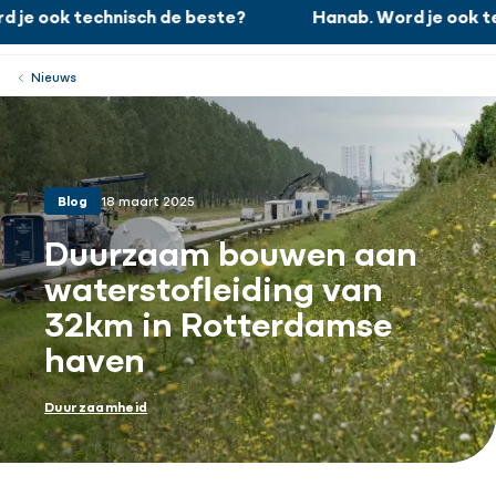
je ook technisch de beste?
Hanab. Word je ook tec
Hanab. Word je ook technisch de beste?
Werken bij
Menu
Sluiten
Nieuws
Blog
18 maart 2025
Duurzaam bouwen aan
waterstofleiding van
32km in Rotterdamse
haven
Duurzaamheid