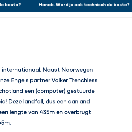
 beste?
Hanab. Word je ook technisch de beste?
Werken bij
Zoeken
Sluiten
Nieuws
Projecten
Over ons
Contact
t internationaal. Naast Noorwegen
ze Engels partner Volker Trenchless
Schotland een (computer) gestuurde
d! Deze landfall, dus een aanland
 een lengte van 435m en overbrugt
65m.