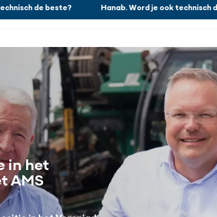
nisch de beste?
Hanab. Word je ook technisch de 
Wat wij doen
 in het
et AMS