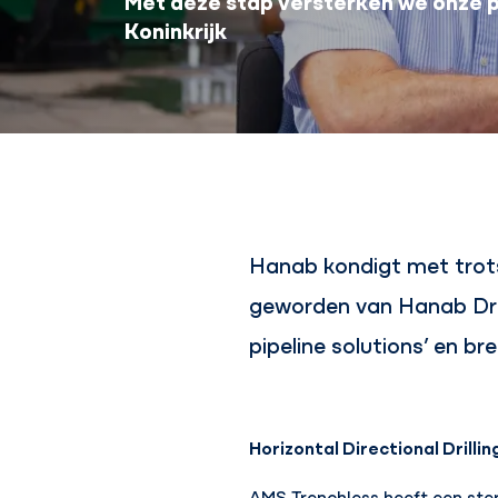
Met deze stap versterken we onze po
Koninkrijk
Hanab kondigt met trots 
geworden van Hanab Dril
pipeline solutions’ en br
Horizontal Directional Drillin
AMS Trenchless heeft een ster