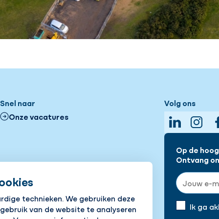
Snel naar
Volg ons
Onze vacatures
LinkedIn
Insta
Op de hoogt
Ontvang onz
E-mailadre
ookies
ardige technieken. We gebruiken deze
Ik ga a
 gebruik van de website te analyseren