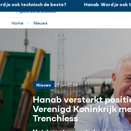
e ook technisch de beste?
Hanab. Word je ook tech
Hanab. Word je ook technisch de beste?
Home
Nieuws
Nieuws
22 juni 2026
Hanab versterkt positie
Verenigd Koninkrijk m
Trenchless