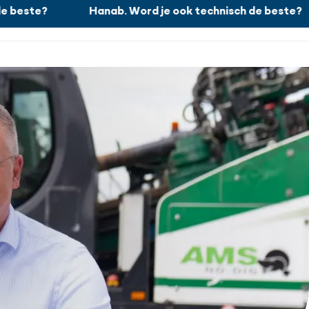
beste?
Hanab. Word je ook technisch de beste?
Werken bij
Zoeken
Sluiten
Nieuws
Projecten
Over ons
Contact