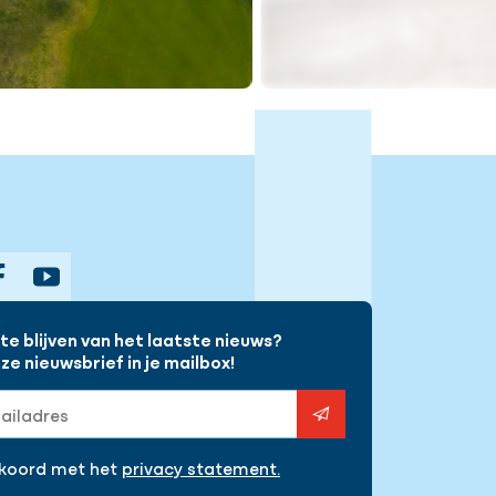
gram
Facebook
YouTube
e blijven van het laatste nieuws?
e nieuwsbrief in je mailbox!
s
kkoord met het
privacy statement.