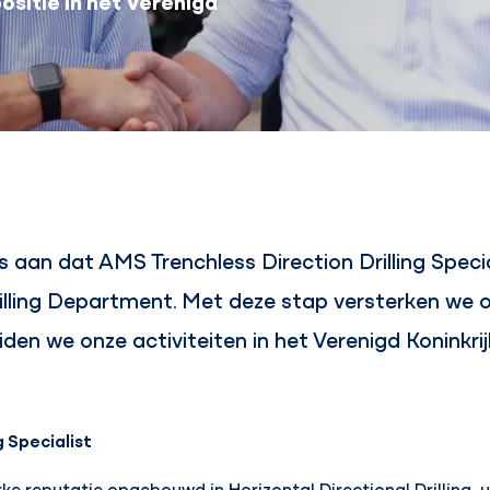
sitie in het Verenigd
aan dat AMS Trenchless Direction Drilling Specia
ling Department. Met deze stap versterken we onz
eiden we onze activiteiten in het Verenigd Koninkrij
g Specialist
ke reputatie opgebouwd in Horizontal Directional Drilling, 