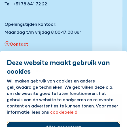
Tel:
+31 78 641 72 22
Openingstijden kantoor:
Maandag t/m vrijdag 8:00-17:00 uur
Contact
Deze website maakt gebruik van
Snel naar
cookies
Onze vacatures
Volg ons
Wij maken gebruik van cookies en andere
gelijkwaardige technieken. We gebruiken deze o.a.
LinkedIn
Instagram
Facebook
YouTube
om de website goed te laten functioneren, het
gebruik van de website te analyseren en relevante
Op de hoogte blijven van het laatste nieuws?
content en advertenties te kunnen tonen. Voor meer
Ontvang onze nieuwsbrief in je mailbox!
informatie, lees ons
cookiebeleid
.
E-mailadres
Alles accepteren