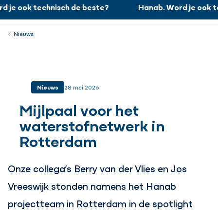
 je ook technisch de beste?
Hanab. Word je ook te
Hanab. Word je ook technisch de beste?
Werken bij
Menu
Sluiten
Nieuws
Nieuws
28 mei 2026
Mijlpaal voor het
waterstofnetwerk in
Rotterdam
Onze collega’s Berry van der Vlies en Jos
Vreeswijk stonden namens het Hanab
projectteam in Rotterdam in de spotlight