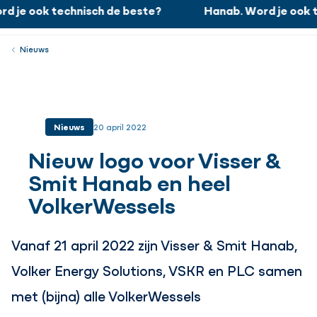
 je ook technisch de beste?
Hanab. Word je ook t
Hanab. Word je ook technisch de beste?
Werken bij
Menu
Sluiten
Nieuws
Nieuws
20 april 2022
Nieuw logo voor Visser &
Smit Hanab en heel
VolkerWessels
Vanaf 21 april 2022 zijn Visser & Smit Hanab,
Volker Energy Solutions, VSKR en PLC samen
met (bijna) alle VolkerWessels