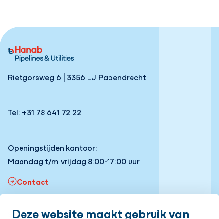
Rietgorsweg 6 | 3356 LJ Papendrecht
Tel:
+31 78 641 72 22
Openingstijden kantoor:
Maandag t/m vrijdag 8:00-17:00 uur
Contact
Deze website maakt gebruik van
Snel naar