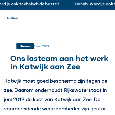
d je ook technisch de beste?
Hanab. Word je ook 
Hanab. Word je ook technisch de beste?
Werken bij
Menu
Sluiten
Nieuws
Nieuws
1 mei 2019
Ons lasteam aan het werk
in Katwijk aan Zee
Katwijk moet goed beschermd zijn tegen de
zee. Daarom onderhoudt Rijkswaterstaat in
juni 2019 de kust van Katwijk aan Zee. De
voorbereidende werkzaamheden zijn gestart.