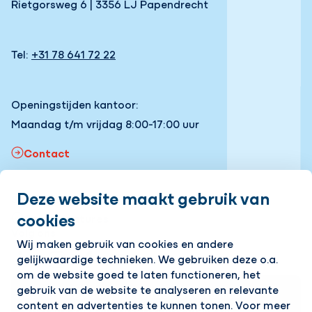
Rietgorsweg 6 | 3356 LJ Papendrecht
Tel:
+31 78 641 72 22
Openingstijden kantoor:
Maandag t/m vrijdag 8:00-17:00 uur
Contact
Deze website maakt gebruik van
Snel naar
cookies
Onze vacatures
Volg ons
Wij maken gebruik van cookies en andere
gelijkwaardige technieken. We gebruiken deze o.a.
LinkedIn
Instagram
Facebook
YouTube
om de website goed te laten functioneren, het
gebruik van de website te analyseren en relevante
Op de hoogte blijven van het laatste nieuws?
content en advertenties te kunnen tonen. Voor meer
Ontvang onze nieuwsbrief in je mailbox!