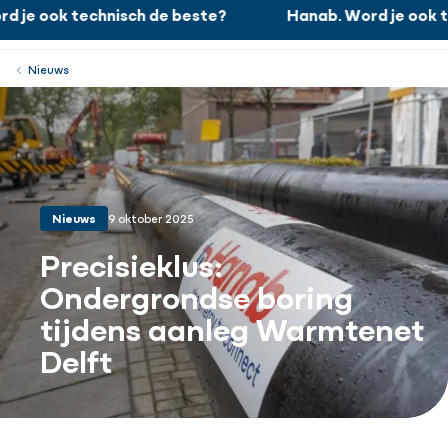
 je ook technisch de beste?
Hanab. Word je ook t
Hanab. Word je ook technisch de beste?
Werken bij
Menu
Sluiten
Nieuws
Nieuws
9 oktober 2025
Precisieklus:
Ondergrondse boring
tijdens aanleg Warmtenet
Delft