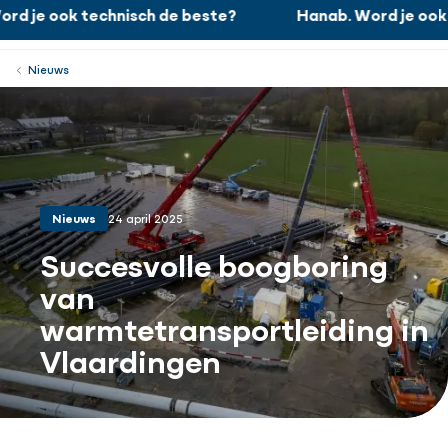
rd je ook technisch de beste?
Hanab. Word je ook 
Hanab. Word je ook technisch de beste?
Werken bij
Menu
Sluiten
Nieuws
Nieuws
24 april 2025
Succesvolle boogboring
van
warmtetransportleiding in
Vlaardingen