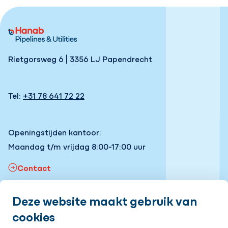
Rietgorsweg 6 | 3356 LJ Papendrecht
Tel:
+31 78 641 72 22
Openingstijden kantoor:
Maandag t/m vrijdag 8:00-17:00 uur
Contact
Deze website maakt gebruik van
Snel naar
cookies
Onze vacatures
Volg ons