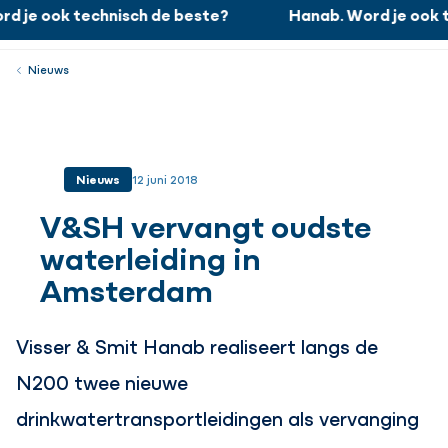
d je ook technisch de beste?
Hanab. Word je ook t
Hanab. Word je ook technisch de beste?
Werken bij
Menu
Sluiten
Nieuws
Nieuws
12 juni 2018
V&SH vervangt oudste
waterleiding in
Amsterdam
Visser & Smit Hanab realiseert langs de
N200 twee nieuwe
drinkwatertransportleidingen als vervanging