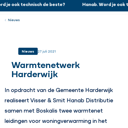
d je ook technisch de beste?
Hanab. Word je ook t
Hanab. Word je ook technisch de beste?
Werken bij
Menu
Sluiten
Nieuws
Nieuws
27 juli 2021
Warmtenetwerk
Harderwijk
In opdracht van de Gemeente Harderwijk
realiseert Visser & Smit Hanab Distributie
samen met Boskalis twee warmtenet
leidingen voor woningverwarming in het