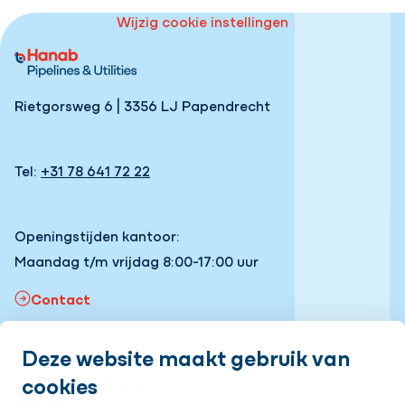
Wijzig cookie instellingen
Rietgorsweg 6 | 3356 LJ Papendrecht
Tel:
+31 78 641 72 22
Openingstijden kantoor:
Maandag t/m vrijdag 8:00-17:00 uur
Contact
Deze website maakt gebruik van
Snel naar
cookies
Onze vacatures
Volg ons