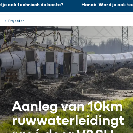
 ook technisch de beste?
Hanab. Word je ook techn
Hanab. Word je ook technisch de beste?
Werken bij
Menu
Sluiten
Projecten
Aanleg van 10km
ruwwaterleidingt
racé door V&SH