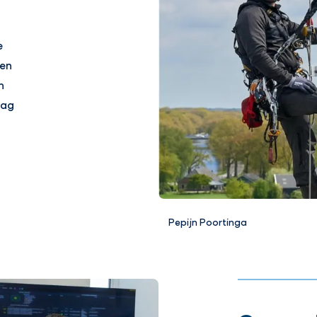
e
wen
n
aag
Pepijn Poortinga