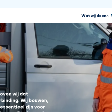
Wat wij doen
oven wij dat
rbinding. Wij bouwen,
ssentieel zijn voor