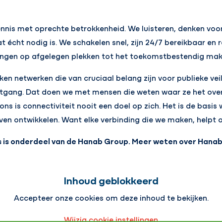
nnis met oprechte betrokkenheid. We luisteren, denken voor
t écht nodig is. We schakelen snel, zijn 24/7 bereikbaar en
dingen op afgelegen plekken tot het toekomstbestendig make
n netwerken die van cruciaal belang zijn voor publieke vei
uitgang. Dat doen we met mensen die weten waar ze het over
ns is connectiviteit nooit een doel op zich. Het is de basi
ven ontwikkelen. Want elke verbinding die we maken, helpt o
s is onderdeel van de Hanab Group. Meer weten over Han
Inhoud geblokkeerd
Accepteer onze cookies om deze inhoud te bekijken.
Wijzig cookie instellingen