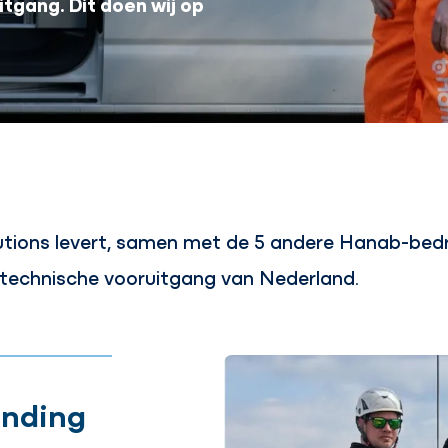
itgang. Dit doen wij op
tions levert, samen met de 5 andere Hanab-bedrij
e technische vooruitgang van Nederland.
inding