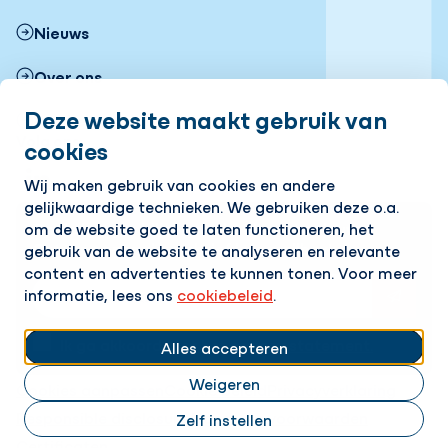
Nieuws
Over ons
Deze website maakt gebruik van
Werken bij
Volg ons
cookies
Wij maken gebruik van cookies en andere
LinkedIn
gelijkwaardige technieken. We gebruiken deze o.a.
om de website goed te laten functioneren, het
Op de hoogte blijven van het laatste nieuws?
Ontvang onze nieuwsbrief in je mailbox!
gebruik van de website te analyseren en relevante
content en advertenties te kunnen tonen. Voor meer
E-mailadres
informatie, lees ons
cookiebeleid
.
Ik ga akkoord met het
privacy statement.
Alles accepteren
Weigeren
Cookies aanpassen
Cookie beleid
Privacyverklaring
Responsible disclosure
Algemene voorwaarden
Zelf instellen
Certificaten