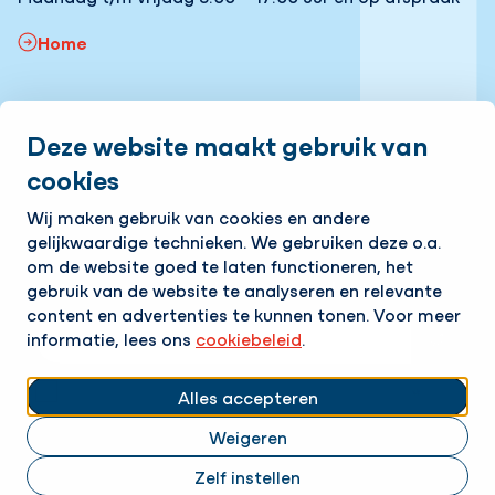
Home
Snel naar:
Deze website maakt gebruik van
Onze vacatures
Volg ons
cookies
Wij maken gebruik van cookies en andere
LinkedIn
Instagram
Facebook
YouTube
gelijkwaardige technieken. We gebruiken deze o.a.
Op de hoogte blijven van het laatste nieuws?
om de website goed te laten functioneren, het
Ontvang onze nieuwsbrief in je mailbox!
gebruik van de website te analyseren en relevante
content en advertenties te kunnen tonen. Voor meer
E-mailadres
informatie, lees ons
cookiebeleid
.
Ik ga akkoord met het
privacy statement.
Alles accepteren
Weigeren
Cookies aanpassen
Cookie statement | Hanab
Privacyverklaring | Hanab
Zelf instellen