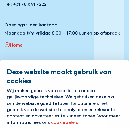
Tel: +31 78 641 7222
Openingstijden kantoor:
Maandag t/m vrijdag 8:00 – 17:00 uur en op afspraak
Home
Snel naar:
Deze website maakt gebruik van
Onze vacatures
Volg ons
cookies
Wij maken gebruik van cookies en andere
LinkedIn
Instagram
Facebook
YouTube
gelijkwaardige technieken. We gebruiken deze o.a.
om de website goed te laten functioneren, het
Op de hoogte blijven van het laatste nieuws?
Ontvang onze nieuwsbrief in je mailbox!
gebruik van de website te analyseren en relevante
content en advertenties te kunnen tonen. Voor meer
E-mailadres
informatie, lees ons
cookiebeleid
.