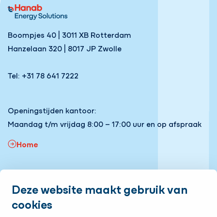
Boompjes 40 | 3011 XB Rotterdam
Hanzelaan 320 | 8017 JP Zwolle
Tel: +31 78 641 7222
Openingstijden kantoor:
Maandag t/m vrijdag 8:00 – 17:00 uur en op afspraak
Home
Snel naar:
Deze website maakt gebruik van
Onze vacatures
Volg ons
cookies