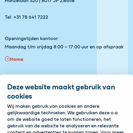
Tel: +31 78 641 7222
Openingstijden kantoor:
Maandag t/m vrijdag 8:00 – 17:00 uur en op afspraak
Home
Snel naar:
Deze website maakt gebruik van
Onze vacatures
Volg ons
cookies
Wij maken gebruik van cookies en andere
LinkedIn
Instagram
Facebook
YouTube
gelijkwaardige technieken. We gebruiken deze o.a.
Op de hoogte blijven van het laatste nieuws?
om de website goed te laten functioneren, het
Ontvang onze nieuwsbrief in je mailbox!
gebruik van de website te analyseren en relevante
content en advertenties te kunnen tonen. Voor meer